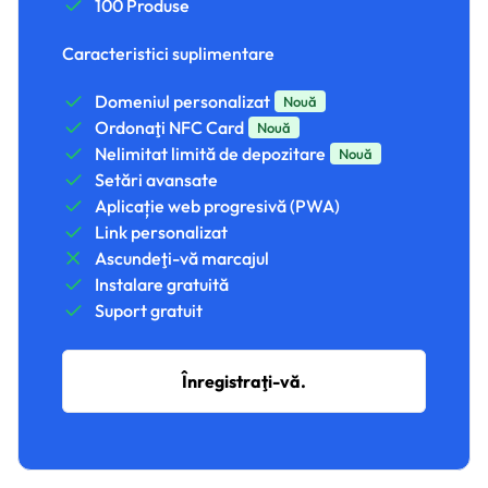
100 Produse
Caracteristici suplimentare
Domeniul personalizat
Nouă
Ordonaţi NFC Card
Nouă
Nelimitat limită de depozitare
Nouă
Setări avansate
Aplicație web progresivă (PWA)
Link personalizat
Ascundeţi-vă marcajul
Instalare gratuită
Suport gratuit
Înregistraţi-vă.