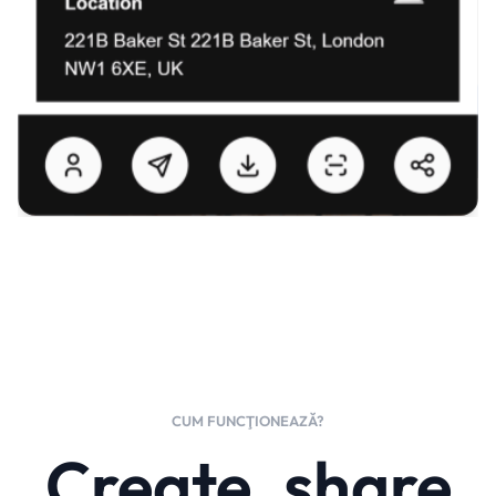
CUM FUNCŢIONEAZĂ?
Create, share