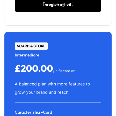
Înregistraţi-vă.
VCARD & STORE
Intermediare
£200.00
/În fiecare an
A balanced plan with more features to
grow your brand and reach.
Caracteristici vCard