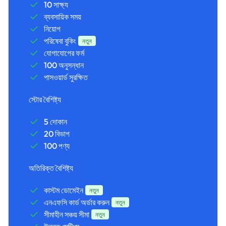
10 সাক্ষ্য
ব্যবসায়িক সময়
নিয়োগ
পরিষেবা বুকিং
নতুন
যোগাযোগের ফর্ম
100 অনুসন্ধান
পাসওয়ার্ড সুরক্ষিত
স্টোর বৈশিষ্ট্য
5 দোকান
20 বিভাগ
100 পণ্য
অতিরিক্ত বৈশিষ্ট্য
কাস্টম ডোমেইন
নতুন
এনএফসি কার্ড অর্ডার করুন
নতুন
সীমাহীন সঞ্চয় সীমা
নতুন