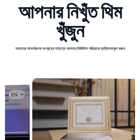
আপনার নিখুঁত থিম
খুঁজুন
আমাদের আশ্চর্যজনক সংগ্রহের সাহায্যে আপনার ডিজিটাল পরিচয়কে ব্যক্তিগতকৃত করুন